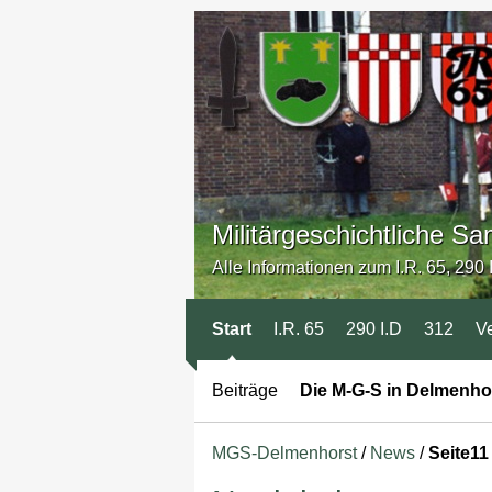
Militärgeschichtliche 
Alle Informationen zum I.R. 65, 290 I
Start
I.R. 65
290 I.D
312
V
Beiträge
Die M-G-S in Delmenho
MGS-Delmenhorst
/
News
/
Seite11