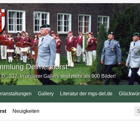
Sammlung Delmenhorst
.D., 312. In unserer Gallery sind mehr als 900 Bilder!
eranstaltungen
Gallery
Literatur der mgs-del.de
Glückwü
rst
Neuigkeiten