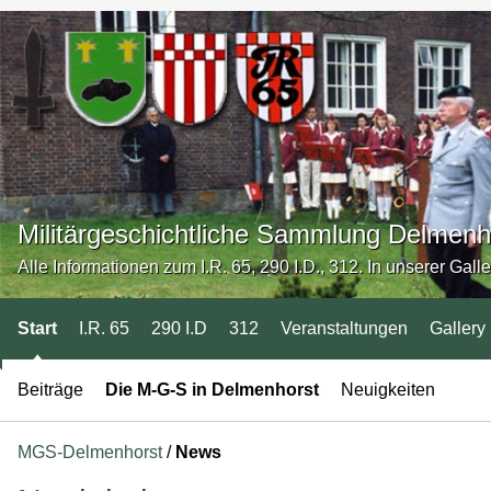
Militärgeschichtliche Sammlung Delmenh
Alle Informationen zum I.R. 65, 290 I.D., 312. In unserer Gall
Start
I.R. 65
290 I.D
312
Veranstaltungen
Gallery
Beiträge
Die M-G-S in Delmenhorst
Neuigkeiten
MGS-Delmenhorst
/
News