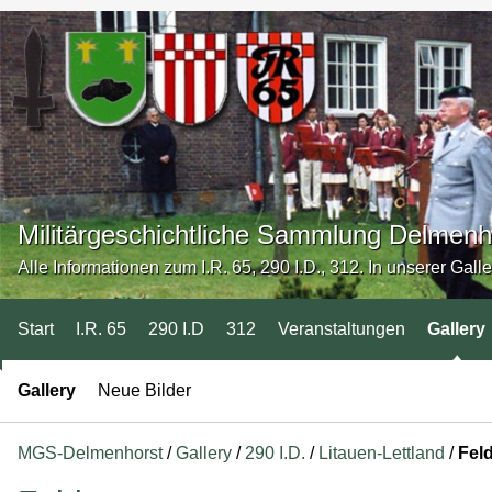
Militärgeschichtliche Sammlung Delmenh
Alle Informationen zum I.R. 65, 290 I.D., 312. In unserer Gall
Start
I.R. 65
290 I.D
312
Veranstaltungen
Gallery
Gallery
Neue Bilder
MGS-Delmenhorst
/
Gallery
/
290 I.D.
/
Litauen-Lettland
/
Fel